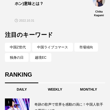
ホン)意味とは？
Chika
Kagami
2022.10.31
注目のキーワード
中国Z世代
中国ライブコマース
市場傾向
独身の日
越境EC
RANKING
DAILY
WEEKLY
MONTHLY
1
1
奇跡の歌声で世界を感動の渦に！中国人歌手