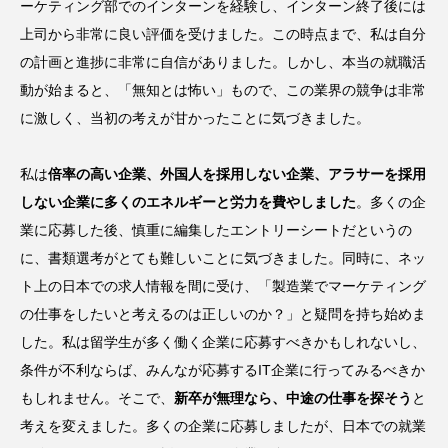
ーケティング部でのインターンを経験し、インターン終了後には
上司から非常に良い評価を受けました。この時点まで、私は自分
の計画と進捗に非常に自信がありました。しかし、本当の就職活
動が始まると、「無知とは怖い」もので、この業界の競争は非常
に激しく、当初の考えが甘かったことに気づきました。
私は
倍率の高い企業、外国人を採用しない企業、アラサーを採用
しない企業に多くのエネルギーと労力を費やしました
。多くの企
業に応募した後、慎重に編集したエントリーシートだというの
に、書類選考がとても難しいことに気づきました。同時に、ネッ
ト上の日本での求人情報を間に受け、「製造業でマーケティング
の仕事をしたいと考えるのは正しいのか？」と疑問を持ち始めま
した。私は留学生が多く働く企業に応募すべきかもしれないし、
条件が不利ならば、みんなが応募するIT企業に行ってみるべきか
もしれません。そこで、
新卒が無理なら、中途の仕事を探そう
と
考えを変えました。多くの企業に応募しましたが、日本での就業