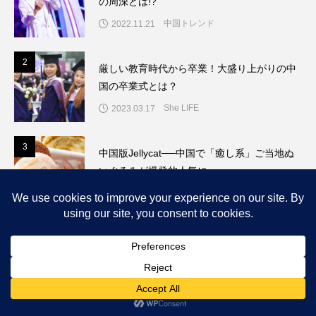
の周深とは!?
中国トレンド
2022.11.21
2
2
厳しい教育時代から卒業！大盛り上がりの中
国の卒業式とは？
She LIFE
2023.03.17
3
3
中国版Jellycat──中国で「癒し系」ご当地ぬ
いぐるみが爆発的人気に
中国トレンド
2025.10.01
She STORY