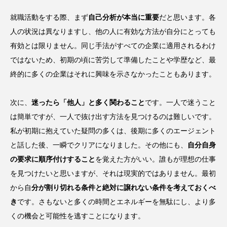
就職活動をする際、まず
自己分析が本当に重要
だと思います。各
人の状況は異なりますし、他の人に有効な方法が自分にとっても
有効とは限りません。同じ手法がすべての企業に適用されるわけ
ではないため、初期の頃に苦労して準備したことや学歴など、最
終的に多くの企業はそれに興味を示さなかったこともあります。
次に、
迷ったら「他人」と多く関わること
です。一人で迷うこと
は簡単ですが、一人で抜け出す方法を見つけるのは難しいです。
私が初期に抱えていた疑問の多くは、後期に多くのエージェント
と話した後、一瞬でクリアになりました。その他にも、
自分自身
の要求に順序付けすること
を覚えた方がいい。誰もが理想の仕事
を見つけたいと思いますが、それは現実的ではありません。最初
から自
分が割り切れる条件と絶対に譲れない条件を考えておくべ
き
です。さもないと多くの時間とエネルギーを無駄にし、より多
くの機会と可能性を逃すことになります。