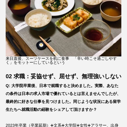
来日直後、スーツケースを机に食事 「辛い時こそ過ごしやす
く」をモットーにしているという
02 求職：妥協せず、屈せず、無理強いしない
Q: 大学院卒業後、日本で就職すると決めました。実際、あなた
の条件は日本の求人市場で優れているとは言えませんでしたが、
最終的に好きな仕事を見つけました。同じような状況にある留学
生たちへ就職活動の経験をシェアして頂けますか？
2023年卒業（卒業延期）➕文系➕大学院➕女性➕アラサー、出身