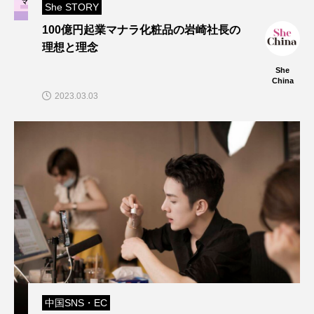
She STORY
100億円起業マナラ化粧品の岩崎社長の
理想と理念
She
China
2023.03.03
中国SNS・EC