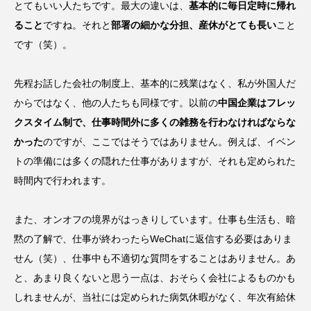
とてもいい人たちです。最大の違いは、
基本的に毎日定時に帰れ
ること
ですね。それと
部署の細かな分担、産休がとても長い
こと
です（笑）。
先程お話した会社の制度上、基本的に残業はなく、私が外国人だ
からではなく、他の人たちも同様です。以前の
中国企業はフレッ
クスタイム制で、仕事時間外に多くの雑務を行わなければならな
かった
のですが、ここではそうではありません。例えば、イベン
トの準備には多くの隠れた仕事がありますが、それも定められた
時間内で行われます。
また、オンオフの境界がはっきりしています。仕事も生活も、暗
黙の了解で、仕事が終わったらWeChatに返信する必要はありま
せん（笑）、仕事中も不適切な質問をすることはありません。あ
と、あまり良くないと思う一点は、おそらく会社によるものかも
しれませんが、当社には定められた病気休暇がなく、年次有給休