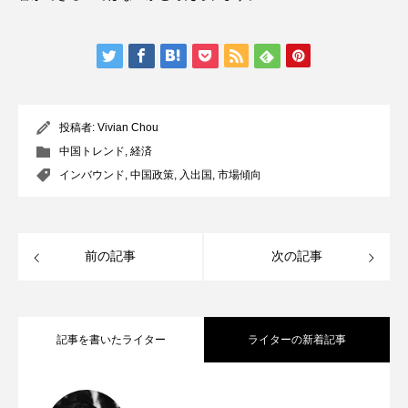
投稿者:
Vivian Chou
中国トレンド
,
経済
インバウンド
,
中国政策
,
入出国
,
市場傾向
前の記事
次の記事
記事を書いたライター
ライターの新着記事
アメリカ人が続々”移住”！中国の人気APP
2025.01.15