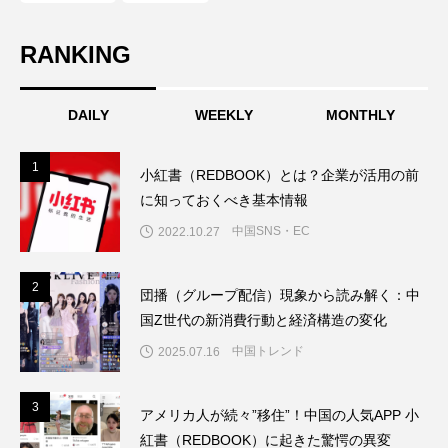
RANKING
DAILY
WEEKLY
MONTHLY
1
1
小紅書（REDBOOK）とは？企業が活用の前
に知っておくべき基本情報
中国SNS・EC
2022.10.27
2
2
団播（グループ配信）現象から読み解く：中
国Z世代の新消費行動と経済構造の変化
中国トレンド
2025.07.16
3
3
アメリカ人が続々”移住”！中国の人気APP 小
紅書（REDBOOK）に起きた驚愕の異変