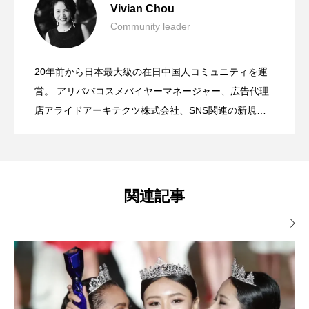
Vivian Chou
Community leader
中国市場におけるゼロからイチを実現す
2024.12.25
小紅書（REDBOOK）に起きた驚愕の異
20年前から日本最大級の在日中国人コミュニティを運
【中国最新SNS事情】やりすぎSNSへイ
2023.04.14
る環境配慮型スキンケアブランドの成功
営。 アリババコスメバイヤーマネージャー、広告代理
変
店アライドアーキテクツ株式会社、SNS関連の新規事
業など経て、グロービス経営大学院InternationalMBA取
ェローカード
事例(株式会社NUESE × Aetās）
得、株式会社NUESEを創業、インテリジェンスな日中
関連の女性を活用し、インフルエンサーの育成を初め
幅広い事業展開を行う。
関連記事
