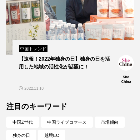
中国トレンド
【速報！2022年独身の日】独身の日を活
用した地域の活性化が話題に！
She
China
2022.11.10
注目のキーワード
中国Z世代
中国ライブコマース
市場傾向
独身の日
越境EC