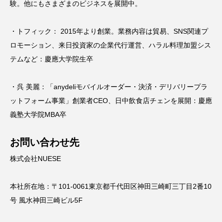
験。他にもさまざまのビジネスを展開中。
・トフィック： 2015年より創業。業務内容は貿易、SNS関連プ
ロモーション、来日投資家の企業代行運営、ハラル料理加盟シス
テムなど：慶應大学院生卒
・呉 美麗：「anydeliモバイルオーダー・決済・デリバリープラ
ットフォーム事業」創業者CEO、日中飲食店チェンを展開：慶應
義塾大学院MBA卒
お問い合わせ先
株式会社NUESE
本社所在地：〒101-0061東京都千代田区神田三崎町三丁目2番10
号 風水神田三崎ビル5F