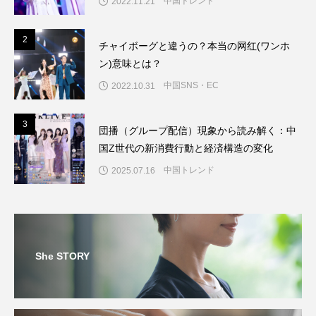
中国トレンド
2022.11.21
2
2
チャイボーグと違うの？本当の网红(ワンホ
ン)意味とは？
中国SNS・EC
2022.10.31
3
3
団播（グループ配信）現象から読み解く：中
国Z世代の新消費行動と経済構造の変化
中国トレンド
2025.07.16
She STORY