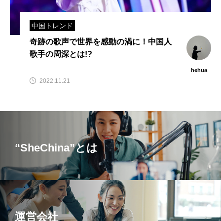
中国トレンド
奇跡の歌声で世界を感動の渦に！中国人
歌手の周深とは!?
hehua
2022.11.21
“SheChina”とは
運営会社