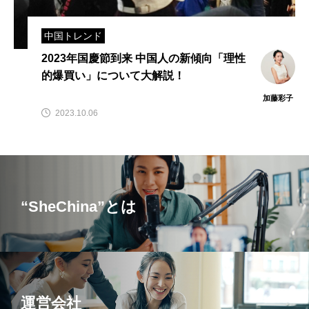
中国トレンド
2023年国慶節到来 中国人の新傾向「理性
的爆買い」について大解説！
加藤彩子
2023.10.06
“SheChina”とは
運営会社